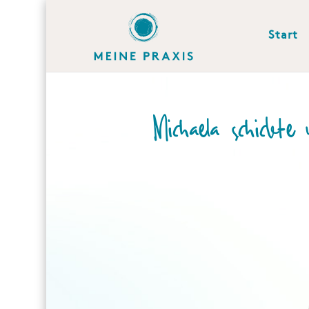
Start
Michaela schickte