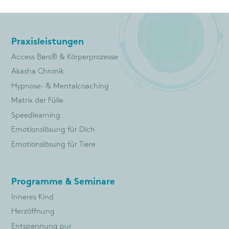
Praxisleistungen
Access Bars® & Körperprozesse
Akasha Chronik
Hypnose- & Mentalcoaching
Matrix der Fülle
Speedlearning
Emotionslösung für Dich
Emotionslösung für Tiere
Programme & Seminare
Inneres Kind
Herzöffnung
Entspannung pur